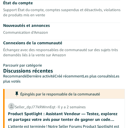
-
État du compte
KR
Support État du compte, comptes suspendus et désactivés, violations
de produits mis en vente
Español
Nouveautés et annonces
- ES
Communication d’Amazon
English
Connexions de la communauté
- FR
Échangez avec des responsables de communauté sur des sujets très
demandés liés à la vente sur Amazon
Parcourir par catégorie
Discussions récentes
Recommandé
Dernière activité
Créé récemment
Les plus consultés
Les
plus votés
Épinglés par le responsable de la communauté
Seller_dpJ77kRWnnEqt
∙
Il y a 2 semaines
Product Spotlight : Assistant Vendeur — Testez, explorez
et partagez votre avis pour tenter de gagner un code
promotionnel Amazon de 100 € !
L'attente est terminée ! Notre Seller Forums Product Spotlight est