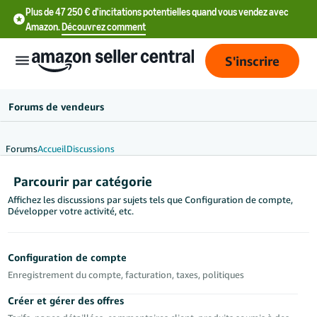
Plus de 47 250 € d'incitations potentielles quand vous vendez avec
Amazon.
Découvrez comment
S'inscrire
Forums de vendeurs
Forums
Accueil
Discussions
中
Parcourir par catégorie
文
Affichez les discussions par sujets tels que Configuration de compte,
-
Développer votre activité, etc.
CN
中
Configuration de compte
文
Enregistrement du compte, facturation, taxes, politiques
-
Créer et gérer des offres
TW