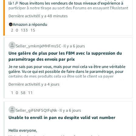
là ! 🎉 Nous invitons les vendeurs de tous niveaux d'expérience à
participer à notre tirage au sort des Forums en essayant l'Assistant
Vendeur et en partageant leur expérience. Vos commentaires
Dernière activité
Il y a 48 minutes
pourraient non seulement nous aider à améliorer l'outil, mais aussi
aider un autre vendeur à découvrir quelque chose de nouveau.
Amazon a répondu
2
0
133
15
Voici quelques questions que vous pouvez poser à l'Assistant
Vendeur :
Seller_ymkmjxMHFms5C
∙
Il y a 6 jours
« Aide-moi à vérifier la santé de mon compte. »
Une galère de plus pour les FBM avec la suppression du
« J'essaie de vendre dans [catégorie]. Quelles sont les
paramétrage des envois par prix
exigences de vente et les étapes d'approbation que je dois
compléter ? »
Je ne sais pas pour vous, mais pour moi cela va être une véritable
« Peux-tu examiner mon annonce et me donner des
galère. Vu ce qui est possible de faire dans le paramétrage, pour
recommandations en points ? »
certains de mes produits cela va être soit le client va payer
beaucoup plus cher qu'avant et donc ne commandera plus, soit je
Dernière activité
Il y a 4 jours
Comment participer :
vais encore devoir rogner sur ma marge qui n'en n'est plus une.
Avez-vous de votre côté le même souci?
1
0
58
11
Commencez à explorer l'Assistant Vendeur
ou trouvez-le
dans Seller Central en sélectionnant l'icône ✨ AI dans votre
barre de recherche.
Seller_giF6NF5QIFqNk
∙
Il y a 6 jours
Essayez l'un des prompts ci-dessus (ou explorez par vous-
même !).
Unable to enroll in pan eu despite valid vat number
Répondez à cette publication en partageant ce que vous
avez essayé, ce qui a bien fonctionné ou ce que vous
Hello everyone,
amélioreriez.