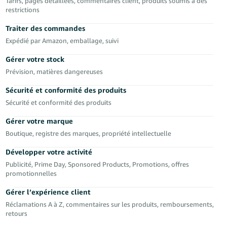
Tarifs, pages détaillées, commentaires client, produits soumis à des
restrictions
Deutsch
- DE
Traiter des commandes
Expédié par Amazon, emballage, suivi
Français
- FR
Gérer votre stock
Prévision, matières dangereuses
Italiano
Sécurité et conformité des produits
- IT
Français
Sécurité et conformité des produits
日
Gérer votre marque
本
Login
Boutique, registre des marques, propriété intellectuelle
語
Développer votre activité
-
Publicité, Prime Day, Sponsored Products, Promotions, offres
JP
promotionnelles
S'inscrire
한
Gérer l’expérience client
국
Réclamations A à Z, commentaires sur les produits, remboursements,
retours
어