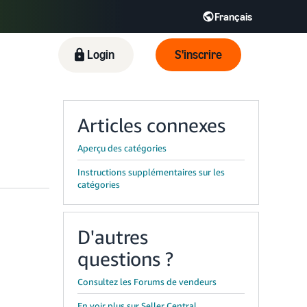
Français
Español - ES
English - FR
Login
S'inscrire
KR
Articles connexes
Aperçu des catégories
Instructions supplémentaires sur les
catégories
D'autres
questions ?
Consultez les Forums de vendeurs
En voir plus sur Seller Central