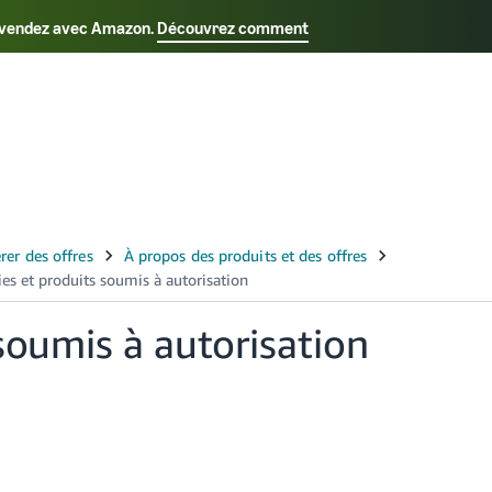
us vendez avec Amazon.
Découvrez comment
Select your preferred language
Français - FR
Italiano - IT
日本語 - JP
한국어 - 
soumis à autorisation