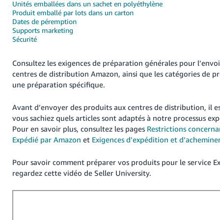
Unités emballées dans un sachet en polyéthylène
Produit emballé par lots dans un carton
Deutsch
Dates de péremption
- DE
Supports marketing
Sécurité
Français
- FR
Consultez les exigences de préparation générales pour l’envoi
centres de distribution Amazon, ainsi que les catégories de p
Italiano
une préparation spécifique.
- IT
Français
Avant d’envoyer des produits aux centres de distribution, il 
日
vous sachiez quels articles sont adaptés à notre processus e
本
Pour en savoir plus, consultez les pages
Restrictions concerna
Login
語
Expédié par Amazon
et
Exigences d’expédition et d’achemin
-
JP
Pour savoir comment préparer vos produits pour le service 
S'inscrire
regardez cette vidéo de Seller University.
한
국
어