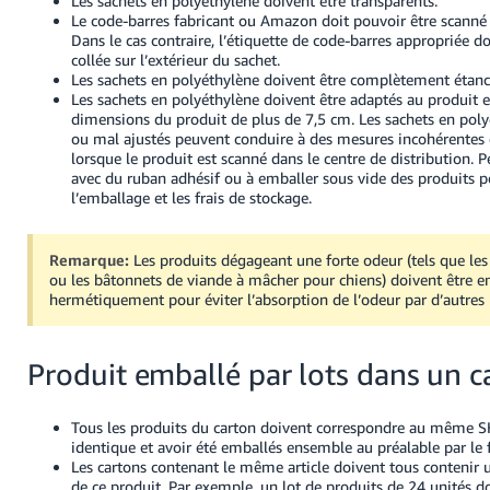
Les sachets en polyéthylène doivent être transparents.
Le code-barres fabricant ou Amazon doit pouvoir être scanné à
Dans le cas contraire, l’étiquette de code-barres appropriée d
collée sur l’extérieur du sachet.
Les sachets en polyéthylène doivent être complètement étanc
Les sachets en polyéthylène doivent être adaptés au produit e
dimensions du produit de plus de 7,5 cm. Les sachets en poly
ou mal ajustés peuvent conduire à des mesures incohérentes 
lorsque le produit est scanné dans le centre de distribution. P
avec du ruban adhésif ou à emballer sous vide des produits po
l’emballage et les frais de stockage.
Remarque:
Les produits dégageant une forte odeur (tels que les
ou les bâtonnets de viande à mâcher pour chiens) doivent être e
hermétiquement pour éviter l’absorption de l’odeur par d’autres 
Produit emballé par lots dans un c
Tous les produits du carton doivent correspondre au même SK
identique et avoir été emballés ensemble au préalable par le f
Les cartons contenant le même article doivent tous contenir 
de ce produit. Par exemple, un lot de produits de 24 unités do