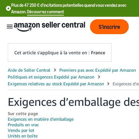
Plus de 47 250 € d'incitations potentielles quand vous vendez avec
Amazon.
Découvrez comment
S'inscrire
Cet article s'applique à la vente en :
France
中
文
-
CN
Exigences d’emballage des
中
Sur cette page
文
Exigences en matière d’emballage
Produits en vrac
-
Vendu par lot
TW
Unités en boîte