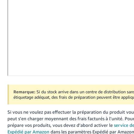
-
KR
Español
- ES
English
- FR
Remarque:
Si du stock arrive dans un centre de distribution sa
étiquetage adéquat, des frais de préparation peuvent être appliq
Si vous ne voulez pas effectuer la préparation du produit 
peut s’en charger moyennant des frais facturés à l’unité. Po
prépare vos produits, vous devez d’abord activer le
service d
Expédié par Amazon
dans les paramètres Expédié par Amazon.