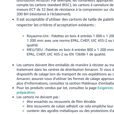
distribution Amazon. Par exemple, les conteneurs appropriés
compte les cartons standard (RSC), les cartons à cannelure de 
mesure ECT de 32 (test de résistance à la compression sur cha
200 BH (résistance à l’éclatement).
Il est acceptable d’utiliser des cartons de taille de palet
respecter les critères d’acceptation existants :
Royaume-Uni : Palettes en bois 4 entrées 1 000 x 1 
1 200 mm avec une norme EPAL, CHEP, UIC 435-2 ou
qualité.
MEU/SEU : Palettes en bois 4 entrées 800 x 1 200 m
EPAL, CHEP, UIC 435-2 ou EN 13698-1 de qualité.
Les cartons doivent être emballés de manière à résister au tr
traitement dans les centres de distribution Amazon. Si vous d
dispositifs de calage lors du transport de vos expéditions au 
Amazon, assurez-vous d’utiliser les formes de calage appro
plus d’informations, consultez la section Matériaux d’emballa
Pour les produits vendus par lot, consultez la page
Exigences
préparation
.
Les cartons ne doivent pas :
être ensachés ou recouverts de film étirable
être recouverts de ruban adhésif, car cela empêche leur
contenir des agrafes métalliques ou des protections d’