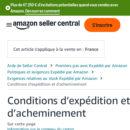
Plus de 47 250 € d'incitations potentielles quand vous vendez avec
Amazon.
Découvrez comment
S'inscrire
Cet article s'applique à la vente en :
France
中
文
-
CN
Conditions d’expédition e
中
d’acheminement
文
-
Sur cette page
TW
Information sur le contenu du carton