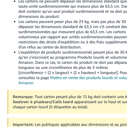
Les cartons ne peuvent dépasser les dimensions standard que 
seule unité surdimensionnée qui mesure plus de 63,5 cm. Dans
doit contenir qu’un seul produit surdimensionné et ne doit pa
dimensions du produit.
Les cartons peuvent peser plus de 23 kg, mais pas plus de 30
dépasser les dimensions standard de 63,5 cm s’il contient des
surdimensionnées qui mesurent plus de 63,5 cm. Les cartons 
volumineux par rapport aux unités surdimensionnées peuvent
restrictions des droits d’expédition ou à des frais supplémentai
d’un refus au centre de distribution.
L’expédition de produits surdimensionnés pesant plus de 30 k
qu’en s’inscrivant au programme Produits lourds et volumin
Amazon. Dans ce cas, le carton du produit ne doit pas dépas
longueur ou une circonférence de plus de 3 mètres
[circonférence = (2 x largeur) + (2 x hauteur) + longueur].
Pour
consultez la page
Mettre en vente des produits lourds et vol
Amazon
.
Remarque:
Tout carton pesant plus de 15 kg doit contenir une é
Soulever à plusieurs/Colis lourd
apparaissant sur le haut et sur
chaque carton lourd (5 étiquettes au total).
Important:
Les politiques applicables aux dimensions et au poi