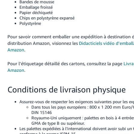
Bandes de mousse
Emballage froissé
Papier déchiqueté
Chips en polystyrène expansé
Polystyrène
Pour savoir comment emballer une expédition à destination 
distribution Amazon, visionnez les
Didacticiels vidéo d’embal
Amazon
.
Pour l’étiquetage détaillé des cartons, consultez la page
Livra
Amazon
.
Conditions de livraison physique
Assurez-vous de respecter les exigences suivantes pour les exp
Dans tous les pays européens : 800 x 1 200 mm Euro/C
DIN 15146
Royaume-Uni uniquement : palettes en bois à 4 entré
GMA de type B ou supérieur.
Les palettes expédiées à l’international doivent avoir subi u
conforme à la norme ISPM-15.