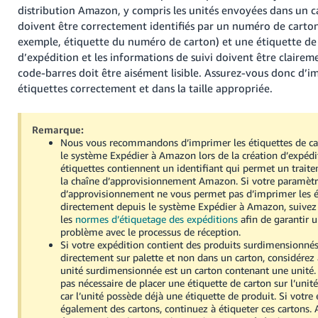
distribution Amazon, y compris les unités envoyées dans un c
doivent être correctement identifiés par un numéro de carto
exemple, étiquette du numéro de carton) et une étiquette de 
d’expédition et les informations de suivi doivent être claireme
code-barres doit être aisément lisible. Assurez-vous donc d’i
étiquettes correctement et dans la taille appropriée.
Remarque:
Nous vous recommandons d’imprimer les étiquettes de ca
le système Expédier à Amazon lors de la création d’expédit
étiquettes contiennent un identifiant qui permet un traite
la chaîne d’approvisionnement Amazon. Si votre paramètr
d’approvisionnement ne vous permet pas d’imprimer les é
directement depuis le système Expédier à Amazon, suivez l
les
normes d’étiquetage des expéditions
afin de garantir 
problème avec le processus de réception.
Si votre expédition contient des produits surdimensionné
directement sur palette et non dans un carton, considérez
unité surdimensionnée est un carton contenant une unité. D
pas nécessaire de placer une étiquette de carton sur l’uni
car l’unité possède déjà une étiquette de produit. Si votre
également des cartons, continuez à étiqueter ces cartons.