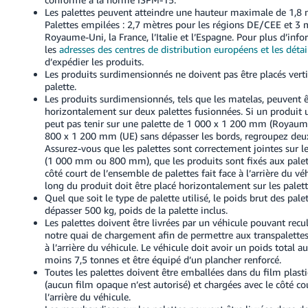
Les palettes peuvent atteindre une hauteur maximale de 1,8 m
Palettes empilées : 2,7 mètres pour les régions DE/CEE et 3 
Royaume-Uni, la France, l’Italie et l’Espagne.
Pour plus d’info
les
adresses des centres de distribution européens et les détai
d’expédier les produits.
Les produits surdimensionnés ne doivent pas être placés vert
palette.
Les produits surdimensionnés, tels que les matelas, peuvent ê
horizontalement sur deux palettes fusionnées. Si un produit
peut pas tenir sur une palette de 1 000 x 1 200 mm (Royaum
800 x 1 200 mm (UE) sans dépasser les bords, regroupez deu
Assurez-vous que les palettes sont correctement jointes sur le
(1 000 mm ou 800 mm), que les produits sont fixés aux palett
côté court de l’ensemble de palettes fait face à l’arrière du véh
long du produit doit être placé horizontalement sur les palett
Quel que soit le type de palette utilisé, le poids brut des pale
dépasser 500 kg, poids de la palette inclus.
Les palettes doivent être livrées par un véhicule pouvant recul
notre quai de chargement afin de permettre aux transpalettes
à l’arrière du véhicule. Le véhicule doit avoir un poids total a
moins 7,5 tonnes et être équipé d’un plancher renforcé.
Toutes les palettes doivent être emballées dans du film plast
(aucun film opaque n’est autorisé) et chargées avec le côté cou
l’arrière du véhicule.