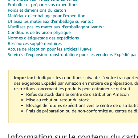
Emballer et préparer vos expéditions
Deutsch
Poids et dimensions du carton
- DE
Matériaux d’emballage pour l’expédition
Utilisez les matériaux d’emballage suivants :
N’utilisez pas les matériaux d’emballage suivants :
Français
Conditions de livraison physique
- FR
Normes d’étiquetage des expéditions
Ressources supplémentaires
Italiano
Accusé de réception pour les articles Huawei
Services d’expansion transfrontalière pour les vendeurs Expédié p
- IT
Français
日
Important:
Indiquez les conditions suivantes à votre transporte
本
Login
des exigences Expédié par Amazon en matière de préparation, de
語
restrictions concernant les produits peut entraîner ce qui suit :
-
Refus du stock dans le centre de distribution Amazon
Mise au rebut ou retour du stock
JP
Blocage de futures expéditions vers le centre de distributi
S'inscrire
Frais de préparation ou de non-conformité au centre de di
한
국
어
Information sur le contenu du car