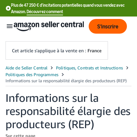
Plus de 47 250 € d'incitations potentielles quand vous vendez avec
Amazon.
Découvrez comment
S'inscrire
Cet article s'applique à la vente en :
France
中
文
-
Informations sur la
CN
responsabilité élargie des
中
文
producteurs (REP)
-
TW
Sur cette page