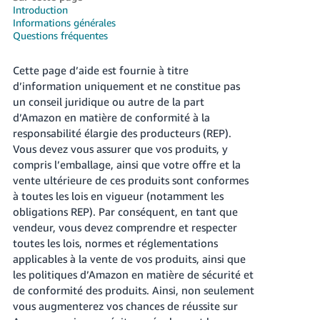
Introduction
Deutsch
Informations générales
- DE
Questions fréquentes
Français
Cette page d’aide est fournie à titre
- FR
d’information uniquement et ne constitue pas
un conseil juridique ou autre de la part
Italiano
d’Amazon en matière de conformité à la
- IT
responsabilité élargie des producteurs (REP).
Français
Vous devez vous assurer que vos produits, y
日
compris l’emballage, ainsi que votre offre et la
vente ultérieure de ces produits sont conformes
本
Login
à toutes les lois en vigueur (notamment les
語
obligations REP). Par conséquent, en tant que
-
vendeur, vous devez comprendre et respecter
JP
toutes les lois, normes et réglementations
S'inscrire
applicables à la vente de vos produits, ainsi que
한
les politiques d’Amazon en matière de sécurité et
국
de conformité des produits. Ainsi, non seulement
어
vous augmenterez vos chances de réussite sur