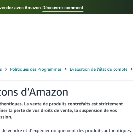
us vendez avec Amazon.
Découvrez comment
Select your preferred language
Français - FR
Italiano - IT
日本語 - JP
한국어 - 
açons d’Amazon
hentiques. La vente de produits contrefaits est strictement
îner la perte de vos droits de vente, la suspension de vos
ssion.
, de vendre et d’expédier uniquement des produits authentiques.