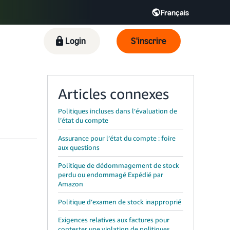
Français
Español - ES
English - FR
Login
S'inscrire
KR
Articles connexes
Politiques incluses dans l’évaluation de
l’état du compte
Assurance pour l’état du compte : foire
aux questions
Politique de dédommagement de stock
perdu ou endommagé Expédié par
Amazon
Politique d’examen de stock inapproprié
Exigences relatives aux factures pour
contester une violation de politiques