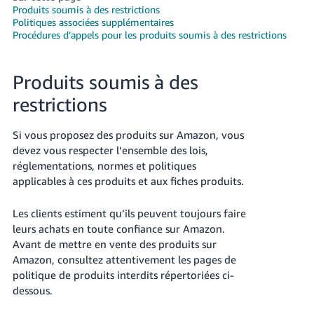
Produits soumis à des restrictions
Deutsch
Politiques associées supplémentaires
- DE
Procédures d’appels pour les produits soumis à des restrictions
Français
Produits soumis à des
- FR
restrictions
Italiano
- IT
Si vous proposez des produits sur Amazon, vous
Français
devez vous respecter l’ensemble des lois,
日
réglementations, normes et politiques
本
applicables à ces produits et aux fiches produits.
Login
語
Les clients estiment qu’ils peuvent toujours faire
-
leurs achats en toute confiance sur Amazon.
JP
S'inscrire
Avant de mettre en vente des produits sur
Amazon, consultez attentivement les pages de
한
politique de produits interdits répertoriées ci-
국
dessous.
어