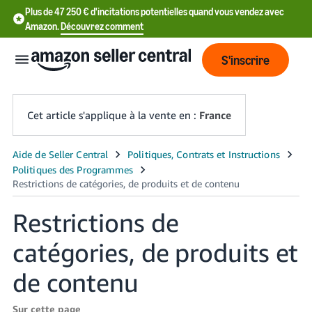
Plus de 47 250 € d'incitations potentielles quand vous vendez avec
Amazon.
Découvrez comment
S'inscrire
Cet article s'applique à la vente en :
France
中
文
-
Restrictions de
CN
catégories, de produits et
中
文
de contenu
-
TW
Sur cette page