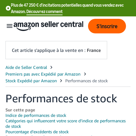
Plus de 47 250 € d'incitations potentielles quand vous vendez avec
Amazon.
Découvrez comment
S'inscrire
Cet article s'applique à la vente en :
France
中
文
-
Performances de stock
CN
中
Sur cette page
Indice de performances de stock
文
Catégories qui influencent votre score d’indice de performances
-
de stock
TW
Pourcentage d’excédents de stock