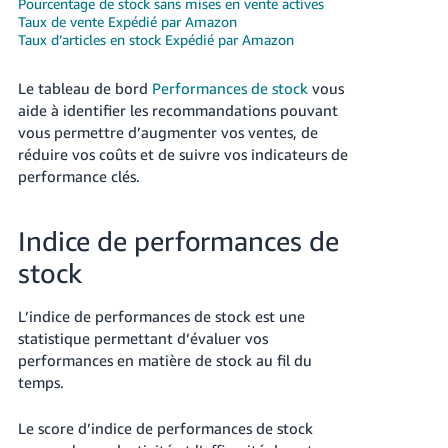
Pourcentage de stock sans mises en vente actives
Taux de vente Expédié par Amazon
Deutsch
Taux d’articles en stock Expédié par Amazon
- DE
Le tableau de bord
Performances de stock
vous
Français
aide à identifier les recommandations pouvant
- FR
vous permettre d’augmenter vos ventes, de
réduire vos coûts et de suivre vos indicateurs de
Italiano
performance clés.
- IT
Français
日
Indice de performances de
本
Login
stock
語
-
L’indice de performances de stock est une
JP
statistique permettant d’évaluer vos
S'inscrire
performances en matière de stock au fil du
한
temps.
국
어
Le score d’indice de performances de stock