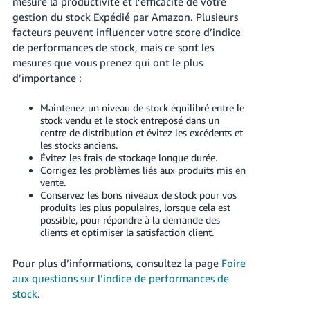
mesure la productivité et l’efficacité de votre
-
gestion du stock Expédié par Amazon. Plusieurs
KR
facteurs peuvent influencer votre score d’indice
de performances de stock, mais ce sont les
Español
mesures que vous prenez qui ont le plus
- ES
d’importance :
English
Maintenez un niveau de stock équilibré entre le
- FR
stock vendu et le stock entreposé dans un
centre de distribution et évitez les excédents et
les stocks anciens.
Évitez les frais de stockage longue durée.
Corrigez les problèmes liés aux produits mis en
vente.
Conservez les bons niveaux de stock pour vos
produits les plus populaires, lorsque cela est
possible, pour répondre à la demande des
clients et optimiser la satisfaction client.
Pour plus d’informations, consultez la page
Foire
aux questions sur l’indice de performances de
stock
.