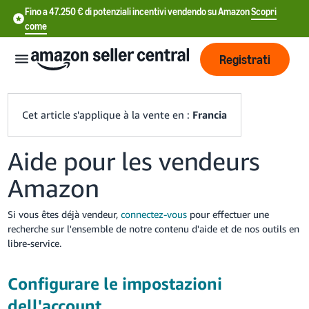
Fino a 47.250 € di potenziali incentivi vendendo su Amazon
Scopri
come
Registrati
Cet article s'applique à la vente en :
Francia
Aide pour les vendeurs
中
Amazon
文
-
Si vous êtes déjà vendeur,
connectez-vous
pour effectuer une
CN
recherche sur l'ensemble de notre contenu d'aide et de nos outils en
libre-service.
中
文
Configurare le impostazioni
-
dell'account