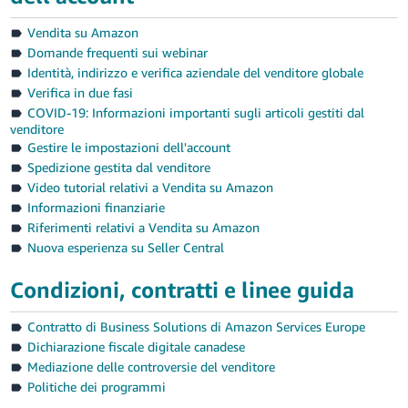
TW
Vendita su Amazon
Deutsch
Domande frequenti sui webinar
- DE
Identità, indirizzo e verifica aziendale del venditore globale
Verifica in due fasi
Français
COVID-19: Informazioni importanti sugli articoli gestiti dal
- FR
venditore
Gestire le impostazioni dell'account
Italiano
Spedizione gestita dal venditore
Italiano
- IT
Video tutorial relativi a Vendita su Amazon
Informazioni finanziarie
日
Riferimenti relativi a Vendita su Amazon
Log
Nuova esperienza su Seller Central
本
in
語
Condizioni, contratti e linee guida
-
JP
Registrati
Contratto di Business Solutions di Amazon Services Europe
Dichiarazione fiscale digitale canadese
한
Mediazione delle controversie del venditore
국
Politiche dei programmi