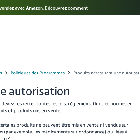
us vendez avec Amazon.
Découvrez comment
Select your preferred language
Français - FR
Italiano - IT
日本語 - JP
한국어 - 
e autorisation
devez respecter toutes les lois, réglementations et normes en
uits et produits mis en vente.
 certains produits ne peuvent être mis en vente ni vendus sur
es (par exemple, les médicaments sur ordonnance) ou liées à
rime).