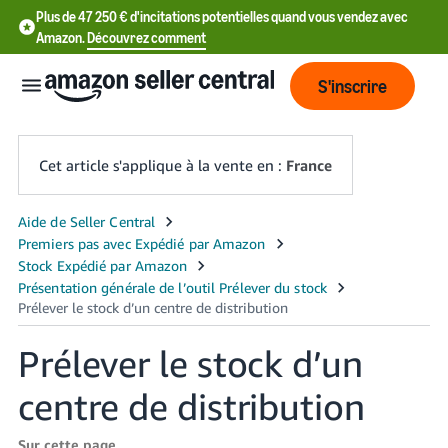
Plus de 47 250 € d'incitations potentielles quand vous vendez avec
Amazon.
Découvrez comment
S'inscrire
Cet article s'applique à la vente en :
France
中
文
-
CN
Prélever le stock d’un
中
文
centre de distribution
-
TW
Sur cette page