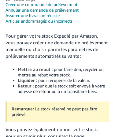
Créer une commande de prélèvement
Deutsch
Annuler une demande de prélèvement
- DE
Assurer une livraison réussie
Articles endommagés ou incorrects
Français
- FR
Pour gérer votre stock Expédié par Amazon,
vous pouvez créer une demande de prélèvement
Italiano
manuelle ou choisir parmi les paramètres de
- IT
prélèvements automatisés suivants :
Français
日
Mettre au rebut
: pour faire don, recycler ou
mettre au rebut votre stock.
本
Liquider
: pour récupérer de la valeur.
Login
語
Retour
: pour que le stock soit envoyé à votre
adresse de retour ou à un transitaire tiers.
-
JP
S'inscrire
Remarque:
Le stock réservé ne peut pas être
한
prélevé.
국
Vous pouvez également donner votre stock.
어
Pour en savoir plus, consultez la page