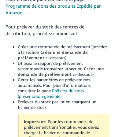
-
Programme de dons des produits Expédié par
KR
Amazon
.
Español
Pour prélever du stock des centres de
- ES
distribution, procédez comme suit :
English
Créez une commande de prélèvement (accédez
- FR
à la section
Créer une demande de
prélèvement
ci-dessous).
Utilisez le rapport de prélèvement
recommandé (consultez la section
Créer une
demande de prélèvement
ci-dessous).
Gérez les paramètres de prélèvements
automatisés. Pour plus d’informations,
consultez la page
Prélever du stock
(présentation générale)
.
Prélevez du stock par lot en chargeant un
fichier de stock.
Important:
Pour les commandes de
prélèvement transfrontalier, vous devez
charger le fichier de commande de