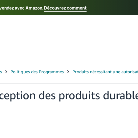
us vendez avec Amazon.
Découvrez comment
Select your preferred language
Français - FR
Italiano - IT
日本語 - JP
한국어 - 
ception des produits durabl