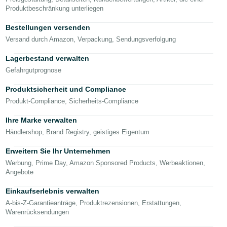
TW
Produktbeschränkung unterliegen
Deutsch
Bestellungen versenden
- DE
Versand durch Amazon, Verpackung, Sendungsverfolgung
Français
Lagerbestand verwalten
- FR
Gefahrgutprognose
Produktsicherheit und Compliance
Italiano
Deutsch
Produkt-Compliance, Sicherheits-Compliance
- IT
Ihre Marke verwalten
日
Händlershop, Brand Registry, geistiges Eigentum
Einloggen
本
Erweitern Sie Ihr Unternehmen
語
Werbung, Prime Day, Amazon Sponsored Products, Werbeaktionen,
-
Angebote
Registrieren
JP
Einkaufserlebnis verwalten
한
A-bis-Z-Garantieanträge, Produktrezensionen, Erstattungen,
국
Warenrücksendungen