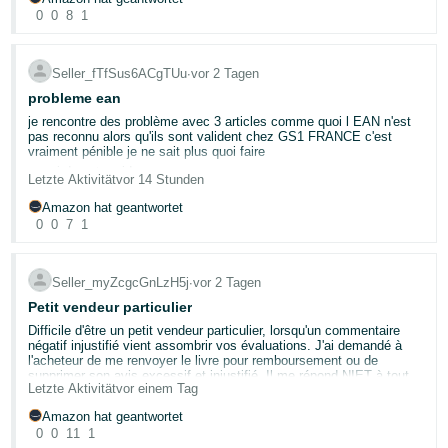
0
0
8
1
Pourriez-vous m'indiquer la marche à suivre pour faire lever ces
restrictions sur mon compte ?
Seller_fTfSus6ACgTUu
∙
vor 2 Tagen
Par ailleurs, un conseiller Amazon m'a récemment contactée pour
probleme ean
m'accompagner dans le lancement de mon activité et devait
m'envoyer un e-mail afin de fixer un rendez-vous. Je n'ai
je rencontre des problème avec 3 articles comme quoi l EAN n'est
malheureusement pas reçu ce message. Pourriez-vous me
pas reconnu alors qu'ils sont valident chez GS1 FRANCE c'est
réacheminer ce lien de prise de rendez-vous ou me recontacter ?
vraiment pénible je ne sait plus quoi faire
merci de votre aide
Letzte Aktivität
vor 14 Stunden
Je vous remercie par avance pour votre aide.
Amazon hat geantwortet
Cordialement,
0
0
7
1
Seller_myZcgcGnLzH5j
∙
vor 2 Tagen
Petit vendeur particulier
Difficile d'être un petit vendeur particulier, lorsqu'un commentaire
négatif injustifié vient assombrir vos évaluations. J'ai demandé à
l'acheteur de me renvoyer le livre pour remboursement ou de
supprimer son avis excessif et injustifié. Il me répond NIET à tout.
Letzte Aktivität
vor einem Tag
Si quelqu'un a une idée, je suis preneur.......
Amazon hat geantwortet
0
0
11
1