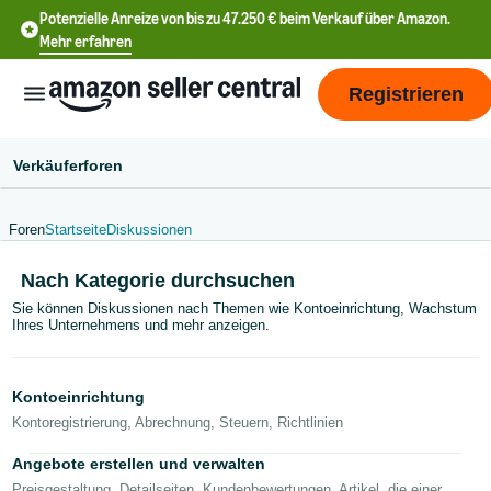
Potenzielle Anreize von bis zu 47.250 € beim Verkauf über Amazon.
Mehr erfahren
Registrieren
Verkäuferforen
Foren
Startseite
Diskussionen
Nach Kategorie durchsuchen
中
文
Sie können Diskussionen nach Themen wie Kontoeinrichtung, Wachstum
Ihres Unternehmens und mehr anzeigen.
-
CN
Kontoeinrichtung
中
Kontoregistrierung, Abrechnung, Steuern, Richtlinien
文
Angebote erstellen und verwalten
-
Preisgestaltung, Detailseiten, Kundenbewertungen, Artikel, die einer