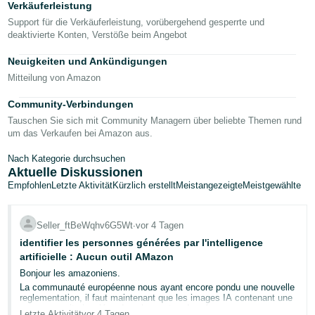
어
Verkäuferleistung
-
Support für die Verkäuferleistung, vorübergehend gesperrte und
KR
deaktivierte Konten, Verstöße beim Angebot
Neuigkeiten und Ankündigungen
Español
Mitteilung von Amazon
- ES
Community-Verbindungen
English
Tauschen Sie sich mit Community Managern über beliebte Themen rund
- FR
um das Verkaufen bei Amazon aus.
Nach Kategorie durchsuchen
Aktuelle Diskussionen
Empfohlen
Letzte Aktivität
Kürzlich erstellt
Meistangezeigte
Meistgewählte
Seller_ftBeWqhv6G5Wt
∙
vor 4 Tagen
identifier les personnes générées par l'intelligence
artificielle : Aucun outil AMazon
Bonjour les amazoniens.
La communauté européenne nous ayant encore pondu une nouvelle
reglementation, il faut maintenant que les images IA contenant une
personne soit signalées dans les metas données.
Letzte Aktivität
vor 4 Tagen