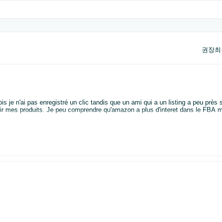
권장
최
i qui a un listing a peu près similaire mais en FBA a déjà renouvellé son stock.
ir mes produits. Je peu comprendre qu'amazon a plus d'interet dans le FBA m