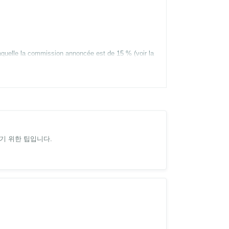
aquelle la commission annoncée est de 15 % (voir la
기 위한 팁입니다.
 financent le voyage...