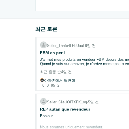
최근 토론
Seller_Thnfe4LFbUaol
∙
6일 전
FBM en peril
J'ai met mes produits en vendeur FBM depuis des mois je n'ai pas enregistré un clic tandis que un am
Quand je vais sur amazon, je n'arrive meme pas a vo
최근 활동 순
4일 전
아마존에서 답변함
0
0
95
2
Seller_51eUOITXFK1og
∙
5일 전
REP autan que revendeur
Bonjour,
Nous sommes uniquement revendeur.