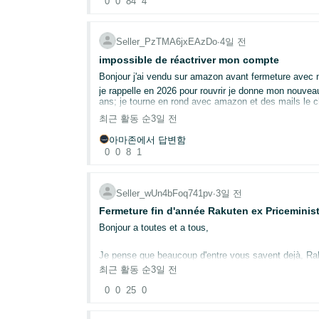
0
0
84
4
Seller_PzTMA6jxEAzDo
∙
4일 전
impossible de réactriver mon compte
Bonjour j'ai vendu sur amazon avant fermeture avec
je rappelle en 2026 pour rouvrir je donne mon nouve
ans; je tourne en rond avec amazon et des mails le c
최근 활동 순
3일 전
j'en ai marre tout est compliqué pour vendre de l'ins
아마존에서 답변함
0
0
8
1
Seller_wUn4bFoq741pv
∙
3일 전
Fermeture fin d'année Rakuten ex Priceministe
Bonjour a toutes et a tous,
Je pense que beaucoup d'entre vous savent dejà, Rakuten n'aillant 
aura un concurrent de moins, les gens devrons ce raba
최근 활동 순
3일 전
0
0
25
0