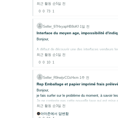
최근 활동 순
5일 전
Nous achetons exclusivement nos produits auprès de 
0
0
73
1
Conformément aux informations Amazon relatives à l
Seller_97HxyapHB8oKf
∙
1일 전
Dans l'attente de leur réponse, pourriez-vous confir
Interface du moyen age, impossibilité d'indi
Merci.
Bonjour,
A défaut de découvrir une des interfaces vendeurs les
une multinationale avec 500.000 employés ) à simple
최근 활동 순
1일 전
0
0
10
1
Il semble que L'interface ne se limite pas à cocher d
Il me semble surement envisageable ( sans etre trop 
station géo-spatiale pour atteindre l'autre bout de l'uni
Seller_R9rwijvCOzHxm
∙
1주 전
Rep Emballage et papier imprimé frais prélevés
J'espere que pour concevoir une annonce sur ce site, j
Bonjour,
douteuse.
je fais surfer sur le problème du moment, à savoir le
Je ne conteste pas cette nouvelle taxe qui est mise 
최근 활동 순
3일 전
Le droit français n'implique t il pas la non retro-activit
아마존에서 답변함
D'autres vendeurs ont ils eu de frais de REP Emball