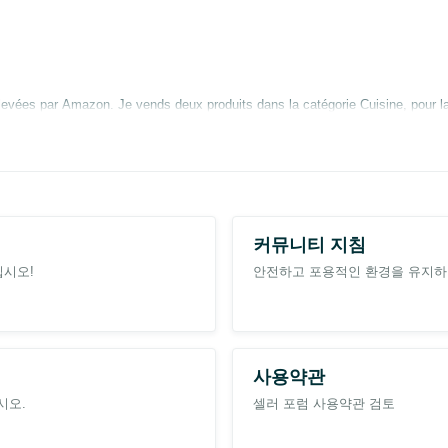
levées par Amazon. Je vends deux produits dans la catégorie Cuisine, pour l
-fees)
.
commissions sur 166 € de ventes réalisées en août.
 de commissions.
 de 61 % réellement prélevés ?
커뮤니티 지침
십시오!
안전하고 포용적인 환경을 유지하
via l'application Amazon Seller, où les détails sont plus faciles à consulter.
ndale. Pendant que certains s'envolent dans l'espace, ce sont les vendeurs qui
사용약관
시오.
셀러 포럼 사용약관 검토