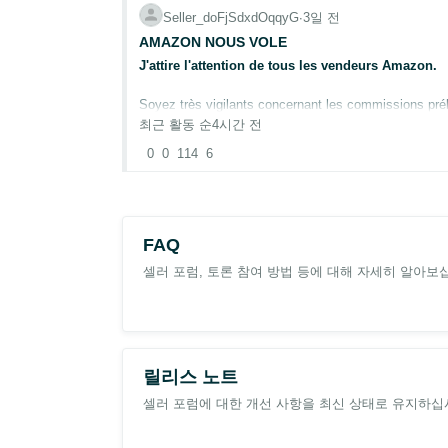
Seller_doFjSdxdOqqyG
∙
3일 전
AMAZON NOUS VOLE
J'attire l'attention de tous les vendeurs Amazon.
Soyez très vigilants concernant les commissions pré
grille officielle :
https://sell.amazon.fr/tarifs#referral
최근 활동 순
4시간 전
0
0
114
6
Pourtant, dans mon cas, Amazon a prélevé 102 € de 
Le calcul est simple : 102 ÷ 166 × 100 = 61,44 %
Comment peut-on passer de 15 % annoncés à plus
FAQ
셀러 포럼, 토론 참여 방법 등에 대해 자세히 알아보
Je vous invite à vérifier vos paiements, de préférence 
Si ces chiffres se confirment, c'est un véritable sca
릴리스 노트
셀러 포럼에 대한 개선 사항을 최신 상태로 유지하십