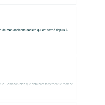
is de mon ancienne société qui est fermé depuis 6
argement le marché
bonnes ventes, cordialement, M.