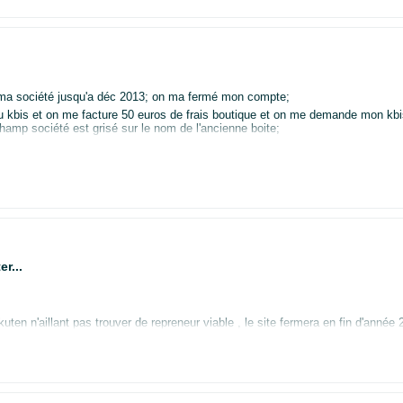
 ma société jusqu'a déc 2013; on ma fermé mon compte;
au kbis et on me facture 50 euros de frais boutique et on me demande mon kb
hamp société est grisé sur le nom de l'ancienne boite;
cription au authorisation dez chaque marque
r...
pas trouver de repreneur viable , le site fermera en fin d'année 2026, Amazon bien que dominant l
ttre sur le bon coin qui restera le dernier site non pro, je vous souhaite de 