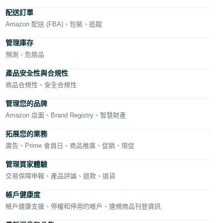
文
配送訂單
-
Amazon 配送 (FBA)、包裝、追蹤
TW
管理庫存
預測、危險品
Deutsch
- DE
產品安全性與合規性
商品合規性、安全合規性
Français
中
- FR
文
管理您的品牌
Amazon 店面、Brand Registry、智慧財產
Italiano
- IT
拓展您的業務
登
入
廣告、Prime 會員日、商品推廣、促銷、限促
日
管理買家體驗
本
交易保障申報、產品評論、退款、退貨
註
語
冊
帳戶健康度
-
帳戶健康支援、停權和停用的帳戶、違規商品刊登資訊
JP