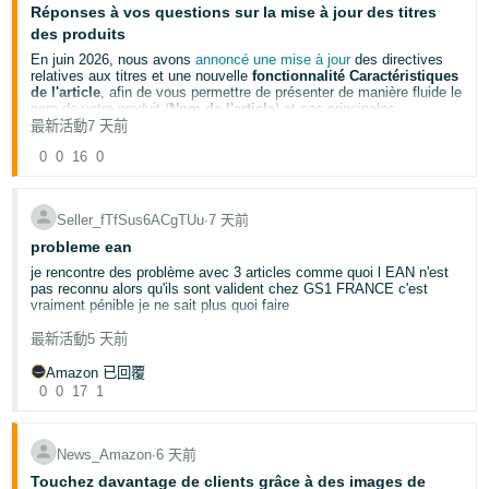
Réponses à vos questions sur la mise à jour des titres
L'Assistant vendeur peut diagnostiquer et recommander des
corrections pour ce qui suit :
des produits
Offre Problèmes d'achetabilité
, tels que des écarts
En juin 2026, nous avons
annoncé une mise à jour
des directives
d'inventaire, des blocages d'offres, des informations
relatives aux titres et une nouvelle
fonctionnalité Caractéristiques
manquantes ou d'autres problèmes liés aux offres,
de l'article
, afin de vous permettre de présenter de manière fluide le
accompagnés des étapes pour les résoudre.
nom de votre produit (
Nom de l'article
) et ses principales
Éligibilité de la tarification et écarts
entre votre offre et
caractéristique (
Caractéristiques de l'article
). Depuis, vous avez
最新活動
7 天前
l'offre en vedette en cours, accompagnés de
mis à jour plus de 984 millions de titres de produits.
recommandations pour que votre offre puisse devenir l'offre
0
0
16
0
Vous trouverez ci-dessous les réponses à des questions fréquentes
en vedette.
que nous avons reçues à propos de cette mise à jour :
Écarts de rapidité de livraison
, notamment, une
comparaison entre votre promesse de livraison et celle de
Quel est l'impact de cette mise à jour sur la visibilité de
l'offre en vedette en cours, ainsi qu'une indication permettant
mes produits dans les résultats de recherche dans les
Seller_fTfSus6ACgTUu
∙
7 天前
de déterminer si son ajustement pourrait amener votre offre à
sites de vente d'Amazon ?
probleme ean
devenir l'offre en vedette.
Votre visibilité dans les résultats de recherche reste
Écarts de couverture régionale
qui mettent en évidence les
je rencontre des problème avec 3 articles comme quoi l EAN n'est
inchangée. Le
nom de l'article
et les
caractéristiques de
régions où votre offre ne peut pas être expédiée,
pas reconnu alors qu'ils sont valident chez GS1 FRANCE c'est
l'article
sont utilisés tous les deux pour la recherche, sans
accompagnés de recommandations pour étendre votre
vraiment pénible je ne sait plus quoi faire
que l'un prévale sur l'autre.
couverture.
merci de votre aide
Dois-je mettre à jour mes produits mis en vente avant
最新活動
5 天前
qu'Amazon recommande des modifications ?
Non, vous pouvez mettre à jour vos produits mis en vente à
Pour commencer, accédez à l'
Assistant vendeur
et demandez :
Amazon 已回覆
tout moment. Le
27 juillet 2026
, nous avons commencé à
« Pourquoi mon offre n'est-elle pas l'offre en vedette pour [votre
0
0
17
1
formuler des recommandations, à partir de vos titres de
ASIN] ? »
produits existants, pour les produits mis en vente non
Pour plus d'informations, consultez la page d'aide de l'
Assistant
conformes. Ces changements seront déployés tout au long
vendeur
.
de l'année 2026. Vos produits mis en vente resteront actifs,
News_Amazon
∙
6 天前
modifiables et visibles dans les résultats de recherche,
même s'ils n'ont pas encore été mis à jour. Les propriétaires
Touchez davantage de clients grâce à des images de