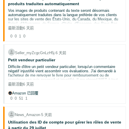
de marques disposeront de 14 jours avant l'entrée en vigueur
produits traduites automatiquement
de ces modifications pour examiner, modifier et approuver
les contenus générés par l'IA dans
Vérifier les modifications
Vos images de produits contenant du texte seront désormais
des produits mis en vente
. Si les modifications que nous
automatiquement traduites dans la langue préférée de vos clients
avons apportées ou recommandées ne vous conviennent
sur les sites de vente des États-Unis, du Canada, du Mexique, du
pas, vous pouvez mettre à jour vos produits mis en vente à
Brésil, d'Allemagne, de France, d'Italie, d'Espagne, des Pays-Bas,
tout moment dans
Gérer tout mon stock
ou en utilisant l'outil
de Belgique, de Pologne, d'Irlande, de Suède et du Royaume-Uni.
最新活動
6 天前
Mettre en vente vos produits
.
Les images traduites seront visibles sur la page détaillée du produit
0
0
1
0
Le titre et les caractéristiques de l'article seront-ils
et dans le Gestionnaire d'images. Ces traductions utilisent l'IA avec
affichés de la même manière sur les appareils mobiles et
des garde-fous qualité avant publication. Cela s'applique à tous les
les ordinateurs ?
vendeurs de produits non multimédias sur ces sites de vente. Votre
image principale ne sera pas traduite.
Oui, à compter du 10 août 2026, les
caractéristiques de
Seller_myZcgcGnLzH5j
∙
6 天前
l'article
s'afficheront sous le
nom de l'article
sur les
La traduction automatique du texte dans les images permet aux
Petit vendeur particulier
ordinateurs et les appareils mobiles. Le nombre de
clients de voir les informations sur les produits dans leur langue
caractères affichés sur l'écran peut varier en fonction de la
préférée, ce qui peut réduire les retours et augmenter les ventes.
Difficile d'être un petit vendeur particulier, lorsqu'un commentaire
taille de l'écran ou des paramètres d'affichage prédéfinis.
Vos éléments de marque, les spécifications de vos produits et la
négatif injustifié vient assombrir vos évaluations. J'ai demandé à
qualité visuelle sont préservés lors de la traduction.
Puis-je mettre à jour mes mises en vente en masse ?
l'acheteur de me renvoyer le livre pour remboursement ou de
Si vos images ne sont pas dans la langue du client (par exemple,
supprimer son avis excessif et injustifié. Il me répond NIET à tout.
Oui. Vous pouvez
télécharger le rapport des produits mis en
pas en allemand sur le site de vente d'Allemagne), nous les
Si quelqu'un a une idée, je suis preneur.......
最新活動
6 天前
vente par catégorie
qui sera pré-rempli avec toutes les
identifions et les remplaçons par des versions traduites. Aux États-
informations que vous avez fournies sur les produits. Le
Unis, au Canada, en Allemagne, en Espagne et en Belgique, nous
Amazon 已回覆
champ
Caractéristiques de l'article
apparaîtra à côté du
créons des versions traduites selon les préférences linguistiques
0
0
51
1
nom de l'article
dans le rapport. Vous pouvez mettre à jour
des clients (comme l'espagnol aux États-Unis ou le français au
les deux champs dans la feuille de calcul, enregistrer cette
Canada). Votre image originale dans la langue principale du site de
dernière, puis la charger dans l'outil
Mettre en vente vos
vente ne change pas.
produits
. Les mises en vente sont généralement mises à jour
News_Amazon
∙
5 天前
dans les huit heures.
Si vous souhaitez remplacer une image traduite, chargez vos
propres images dans la langue correcte. Cela supprime
Où dois-je indiquer le nom de ma marque ou d'autres
Utilisation des ID de compte pour gérer les rôles de vente
automatiquement nos versions traduites de la page détaillée du
informations de produit essentielles ?
à partir du 29 juillet
produit.