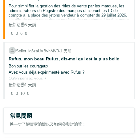
Avec cette mise à jour, vous disposerez toujours de
Pour en savoir plus, consultez
Localisation des images
.
Pour simplifier la gestion des rôles de vente par les marques, les
200 caractères pour renseigner les informations importantes
administrateurs du Registre des marques utiliseront les ID de
sur votre produit. Ces caractères seront répartis entre le
compte à la place des jetons vendeur à compter du 29 juillet 2026.
nom de l'article
(75 caractères) et les
caractéristiques de
Un rôle de vente vous donne accès à des avantages liés à la vente
l'article
(125 caractères). Conformément à nos
bonnes
de votre marque qui peuvent améliorer vos produits mis en vente et
最新活動
5 天前
pratiques
, nous vous recommandons de conserver le nom de
stimuler vos ventes, tels que le contenu A+, Stores et Vine.
votre marque dans le
nom de l'article
. Toutes les autres
0
0
6
0
informations importantes peuvent être réparties entre les
Ce que vous devez savoir :
deux champs.
Ce changement vous concerne si vous êtes administrateur
Dois-je ajouter les attributs de variation dans le nom de
Registre des marques, si un rôle de vente vous a été attribué
l'article ou dans ses caractéristiques ?
ou si vous souhaitez obtenir un rôle de vente, afin d'accéder
Seller_ig3zaUVBvhMV0
∙
1 天前
aux avantages liés à la vente de votre marque.
Nous vous recommandons d'inclure les attributs de variation
Rufus, mon beau Rufus, dis-moi qui est la plus belle
Les administrateurs Registre des marques utiliseront l'ID de
les plus importants dans le
nom de l'article
. Si la limite de
compte pour attribuer ou modifier les rôles de vente.
75 caractères ne vous permet pas d'inclure tous les attributs
Bonjour les courageux,
Les ID de compte fournissent un identifiant unique à l'échelle
dans le nom de l'article, vous pouvez y maintenir les attributs
Avez vous déjà expérimenté avec Rufus ?
mondiale, ce qui évite aux administrateurs de marque d'avoir
les plus importants et placer les autres dans les
Qu'en pensez vous ?
à gérer plusieurs jetons vendeur.
caractéristiques de l'article
.
Amazon introduit une nouvelle fonction pour les clients "Prix
最新活動
1 天前
Historique" qui est bien, mais celle ci conduit directement vers notre
0
0
10
0
Propriétaires de compte : Pour trouver votre ID de compte :
ami Rufus ! Il propose tout de suite : Trouvez des alternative plus
Nous vous remercions de votre partenariat et de contribuer à fournir
avantageux ? Oui ! Ok, voilà tous les produits moins chers et plus
aux clients les informations dont ils ont besoin pour acheter vos
Cliquez sur l'icône d'engrenage en haut de la page.
préformant 🫠
produits en toute confiance.
Sélectionnez
Paramètres
.
Sélectionnez
Gérer les comptes.
Je teste sur mon produit, ( privet label ) il me fait des propositions
doubles la puissance moitié le prix avec des explications de la part
常見問題
du Rufus en plus 🤯
Pour trouver votre titulaire de compte :
進一步了解賣家論壇以及如何參與討論等！
Le simple échange avec un agent AI donne beaucoup plus de
crédibilité que le listing de vendeur. je l'ai ressenti moi même ! On a
Accédez à
Autorisations utilisateur
.
l'impression qu'Amazon revendique cette information!
Recherchez l'utilisateur affiché en tant que « Propriétaire »