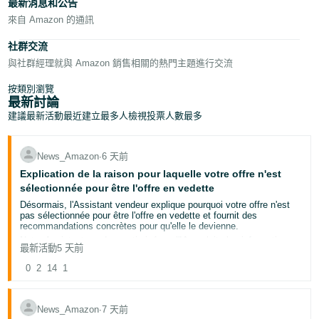
最新消息和公告
한
來自 Amazon 的通訊
국
社群交流
어
與社群經理就與 Amazon 銷售相關的熱門主題進行交流
-
按類別瀏覽
KR
最新討論
建議
最新活動
最近建立
最多人檢視
投票人數最多
Español
- ES
News_Amazon
∙
6 天前
English
Explication de la raison pour laquelle votre offre n'est
- FR
sélectionnée pour être l'offre en vedette
Désormais, l'Assistant vendeur explique pourquoi votre offre n'est
pas sélectionnée pour être l'offre en vedette et fournit des
recommandations concrètes pour qu'elle le devienne.
Notre Assistant vendeur optimisé par l'IA exploite les informations
最新活動
5 天前
relatives à votre produit et analyse des données portant notamment
sur l'état de la tarification, l'état du compte et la gestion des stocks,
0
2
14
1
afin de vous expliquer rapidement pourquoi votre offre n'est pas
sélectionnée pour être l'offre en vedette. Il vous permet également
d'examiner jusqu'à 10 produits au cours d'une même conversation,
afin d'identifier des tendances et de hiérarchiser les modifications
News_Amazon
∙
7 天前
qui auront le plus d'impact.