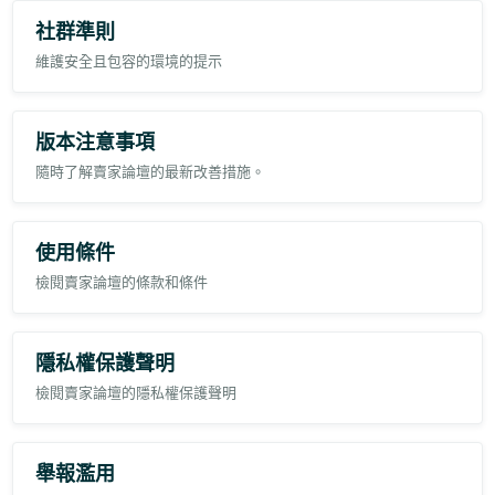
sous « Rôle du compte ».
En interrogant Rufus :
Si
Autorisations utilisateur
n'est pas disponible, contactez
Quelle est ta source ? Réponse : fiches produits des vendeurs.
社群準則
l'administrateur de votre compte Seller Central et demandez
Est ce que tu fais confiance au listing des vendeurs ? Là il me dis:
l'accès.
維護安全且包容的環境的提示
en tout transparence pas tout à fait, je conseille de lire les
commentaires mais ceux ci peuvent être influencer aussi 🤓.
Je ne sais pas à quel point on peut influencer Rufus je trouve que il
Pour plus d'informations, consultez
Rôles de vente du Registre des
doit commencer par "je ne revendique pas information que je vous
marques
.
donne, je vous la résume à partir des listings des vendeurs sinon la
版本注意事項
communication est trompeuse.
隨時了解賣家論壇的最新改善措施。
使用條件
檢閱賣家論壇的條款和條件
隱私權保護聲明
檢閱賣家論壇的隱私權保護聲明
舉報濫用