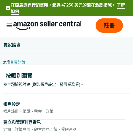
在亞馬遜進行銷售時，超過 47,250 美元的潛在激勵措施。
了解
如何
註冊
賣家論壇
論壇
首頁
討論
按類別瀏覽
按主題檢視討論 (例如帳戶設定、發展業務等)。
中
文
帳戶設定
-
帳戶註冊、帳單、稅金、政策
CN
建立和管理刊登資訊
定價、詳情頁面、顧客意見回饋、受限產品
中