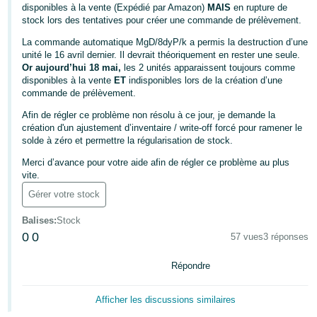
disponibles à la vente (Expédié par Amazon)
MAIS
en rupture de
Deutsch
stock lors des tentatives pour créer une commande de prélèvement.
- DE
La commande automatique MgD/8dyP/k a permis la destruction d’une
unité le 16 avril dernier. Il devrait théoriquement en rester une seule.
Français
Or aujourd’hui 18 mai,
les 2 unités apparaissent toujours comme
disponibles à la vente
ET
indisponibles lors de la création d’une
- FR
commande de prélèvement.
Italiano
Afin de régler ce problème non résolu à ce jour, je demande la
- IT
création d'un ajustement d’inventaire / write-off forcé pour ramener le
Français
solde à zéro et permettre la régularisation de stock.
日
Merci d’avance pour votre aide afin de régler ce problème au plus
vite.
本
Login
Gérer votre stock
語
-
Balises
:
Stock
JP
0
0
57 vues
3 réponses
S'inscrire
한
Répondre
국
Afficher les discussions similaires
어