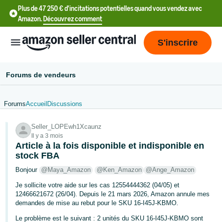
Plus de 47 250 € d'incitations potentielles quand vous vendez avec
Amazon.
Découvrez comment
S'inscrire
Forums de vendeurs
Forums
Accueil
Discussions
中
Seller_LOPEwh1Xcaunz
文
Il y a 3 mois
-
Article à la fois disponible et indisponible en
CN
stock FBA
Bonjour
@Maya_Amazon
@Ken_Amazon
@Ange_Amazon
中
Je sollicite votre aide sur les cas 12554444362 (04/05) et
文
12466621672 (26/04). Depuis le 21 mars 2026, Amazon annule mes
-
demandes de mise au rebut pour le SKU 16-I45J-KBMO.
TW
Le problème est le suivant : 2 unités du SKU 16-I45J-KBMO sont