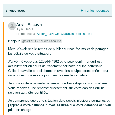
-
KR
3 réponses
Filtrer les réponses
Español
- ES
Arish_Amazon
Il y a 3 mois
En réponse à :
Seller_LOPEwh1Xcaunzla publication de
English
- FR
Bonjour
@Seller_LOPEwh1Xcaunz
,
Merci d'avoir pris le temps de publier sur nos forums et de partager
les détails de votre situation.
J'ai vérifié votre cas 12554444362 et je peux confirmer qu'il est
actuellement en cours de traitement par notre équipe partenaire.
Celle-ci travaille en collaboration avec les équipes concernées pour
vous fournir une mise à jour dans les meilleurs délais.
Je vous invite à patienter le temps que l'investigation soit finalisée.
Vous recevrez une réponse directement sur votre cas dès qu'une
solution aura été identifiée.
Je comprends que cette situation dure depuis plusieurs semaines et
j'apprécie votre patience. Soyez assurée que votre demande est bien
prise en charge.