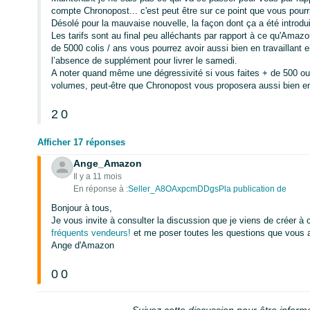
compte Chronopost... c'est peut être sur ce point que vous pourri
Désolé pour la mauvaise nouvelle, la façon dont ça a été introdu
Les tarifs sont au final peu alléchants par rapport à ce qu'Amazo
de 5000 colis / ans vous pourrez avoir aussi bien en travaillant e
l’absence de supplément pour livrer le samedi.
A noter quand même une dégressivité si vous faites + de 500 ou
volumes, peut-être que Chronopost vous proposera aussi bien en
2
0
Afficher 17 réponses
Ange_Amazon
Il y a 11 mois
En réponse à :
Seller_A8OAxpcmDDgsPla publication de
Bonjour à tous,
Je vous invite à consulter la discussion que je viens de créer à c
fréquents vendeurs!
et me poser toutes les questions que vous a
Ange d'Amazon
0
0