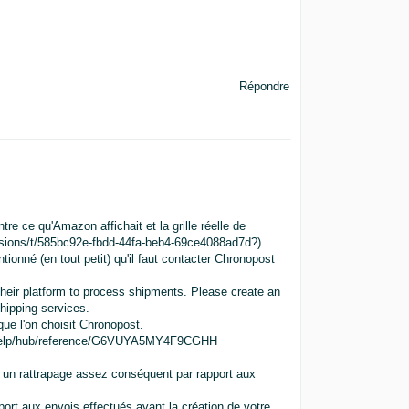
Répondre
tre ce qu'Amazon affichait et la grille réelle de
cussions/t/585bc92e-fbdd-44fa-beb4-69ce4088ad7d?)
ionné (en tout petit) qu'il faut contacter Chronopost
their platform to process shipments. Please create an
shipping services.
que l'on choisit Chronopost.
on.fr/help/hub/reference/G6VUYA5MY4F9CGHH
à un rattrapage assez conséquent par rapport aux
ort aux envois effectués avant la création de votre