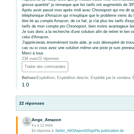
grosse quantité" je remarque que les tarifs ont augmentés de 30
Après avoir passé mon après midi avec Chronopost qui me dit qu'i
téléphonique d'Amazon qui m'explique que le problème viens du 
être lié au compte Amazon, de ce fait, je n'ai plus les tarifs d'
tarifs de mon compte pro Chronopost, bien moins avantageux bi
Je suis donc a la recherche d'une solution afin de retirer le lie
celui d'Amazon.
J'apprécierais énormément toute aide, je suis désespéré de trou
cas ou si vous avez une solution même une piste je suis preneur
Merci à tous
234 vues
22 réponses
Traiter des commandes
Balises
:
Expédition, Expédition directe, Expédié par le vendeur, 
1
0
22 réponses
Ange_Amazon
Il y a 12 mois
En réponse à :
Seller_A8OAxpcmDDgsPla publication de