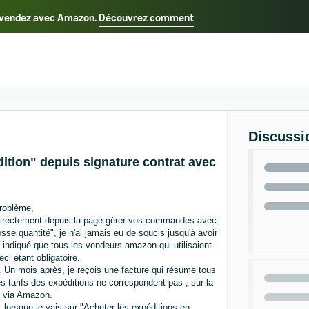
us vendez avec Amazon.
Découvrez comment
Select your preferred language
Français - FR
Italiano - IT
日本語 - JP
한국어 - 
Discussi
ition" depuis signature contrat avec
problème,
 directement depuis la page gérer vos commandes avec
sse quantité", je n'ai jamais eu de soucis jusqu'à avoir
 indiqué que tous les vendeurs amazon qui utilisaient
ci étant obligatoire.
 Un mois après, je reçois une facture qui résume tous
s tarifs des expéditions ne correspondent pas , sur la
yé via Amazon.
 lorsque je vais sur "Acheter les expéditions en