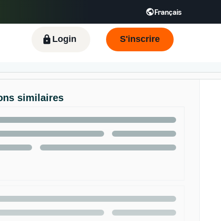
Français
Español - ES
English - FR
KR
Login
S'inscrire
ons similaires