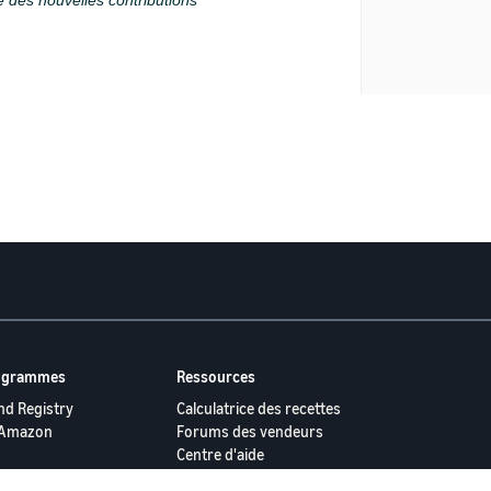
é des nouvelles contributions
rogrammes
Ressources
d Registry
Calculatrice des recettes
 Amazon
Forums des vendeurs
Centre d'aide
es programmes
Seller University