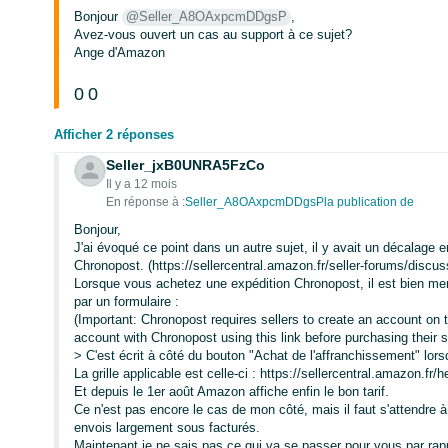
Bonjour
@Seller_A8OAxpcmDDgsP
,
Avez-vous ouvert un cas au support à ce sujet?
Ange d'Amazon
0
0
Afficher 2 réponses
Seller_jxB0UNRA5FzCo
Il y a 12 mois
En réponse à :
Seller_A8OAxpcmDDgsPla publication de
Bonjour,
J'ai évoqué ce point dans un autre sujet, il y avait un décalage en
Chronopost. (https://sellercentral.amazon.fr/seller-forums/dis
Lorsque vous achetez une expédition Chronopost, il est bien ment
par un formulaire :
(Important: Chronopost requires sellers to create an account on 
account with Chronopost using this link before purchasing their 
> C'est écrit à côté du bouton "Achat de l'affranchissement" lors
La grille applicable est celle-ci : https://sellercentral.amaz
Et depuis le 1er août Amazon affiche enfin le bon tarif.
Ce n'est pas encore le cas de mon côté, mais il faut s'attendre 
envois largement sous facturés.
Maintenant je ne sais pas ce qui va se passer pour vous par rapp