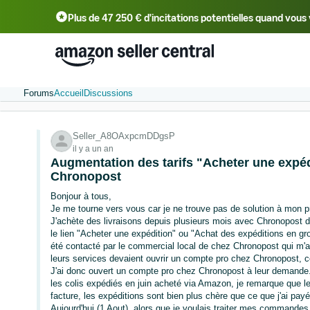
Plus de 47 250 € d'incitations potentielles quand vo
Deutsch - DE
中文 - CN
中文 - TW
Forums
Accueil
Discussions
Seller_A8OAxpcmDDgsP
il y a un an
Augmentation des tarifs "Acheter une expéd
Chronopost
Bonjour à tous,
Je me tourne vers vous car je ne trouve pas de solution à mon 
J'achète des livraisons depuis plusieurs mois avec Chronopost
le lien "Acheter une expédition" ou "Achat des expéditions en gro
été contacté par le commercial local de chez Chronopost qui m'a
leurs services devaient ouvrir un compte pro chez Chronopost, ce
J'ai donc ouvert un compte pro chez Chronopost à leur demande.
les colis expédiés en juin acheté via Amazon, je remarque que le
facture, les expéditions sont bien plus chère que ce que j'ai pa
Aujourd'hui (1 Aout), alors que je voulais traiter mes commandes,