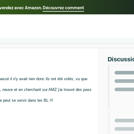
us vendez avec Amazon.
Découvrez comment
Select your preferred language
Français - FR
Italiano - IT
日本語 - JP
한국어 - 
Discussi
ssé il n'y avait rien donc ils ont été volés, vu que
 neuve et en cherchant sur AMZ j'ai trouvé des pass
e peut se servir dans les BL !!!