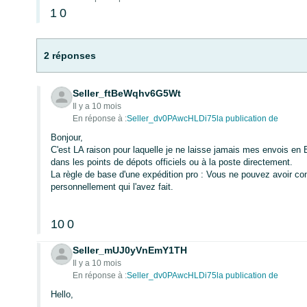
1
0
2 réponses
Seller_ftBeWqhv6G5Wt
Il y a 10 mois
En réponse à :
Seller_dv0PAwcHLDi75la publication de
Bonjour,
C'est LA raison pour laquelle je ne laisse jamais mes envois en 
dans les points de dépots officiels ou à la poste directement.
La règle de base d'une expédition pro : Vous ne pouvez avoir co
personnellement qui l'avez fait.
10
0
Seller_mUJ0yVnEmY1TH
Il y a 10 mois
En réponse à :
Seller_dv0PAwcHLDi75la publication de
Hello,