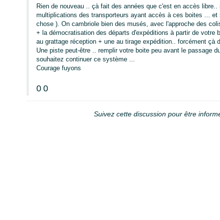
Rien de nouveau .. çà fait des années que c'est en accès libre.. 
multiplications des transporteurs ayant accès à ces boites ... e
chose ). On cambriole bien des musés, avec l'approche des colis
+ la démocratisation des départs d'expéditions à partir de votre b
au grattage réception + une au tirage expédition.. forcément çà
Une piste peut-être .. remplir votre boite peu avant le passage du
souhaitez continuer ce système ...
Courage fuyons
0
0
Suivez cette discussion pour être inform