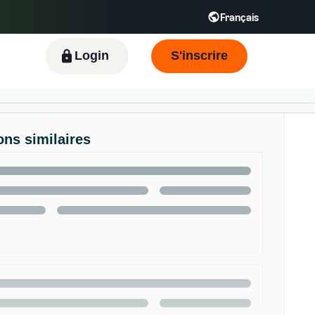
Français
Español - ES
English - FR
KR
Login
S'inscrire
ons similaires