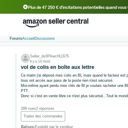
Plus de 47 250 € d'incitations potentielles quand vo
Deutsch - DE
中文 - CN
中文 - TW
Forums
Accueil
Discussions
Seller_dv0PAwcHLDi75
Il y a 10 mois
vol de colis en boîte aux lettre
Ce matin j'ai déposé mes colis en BL mais quand le facteur est pa
tous ont accès aux pass de la poste rien n'est sécurisé.
Moi-même ayant perdu mes clés de Bl je voulais racheter une BL
PTT.
Donc si c'est en vente libre ce n'est plus sécurisé...Tout le mond
289 vues
2 réponses
Traiter des commandes
Balises
:
Expédié par le vendeur