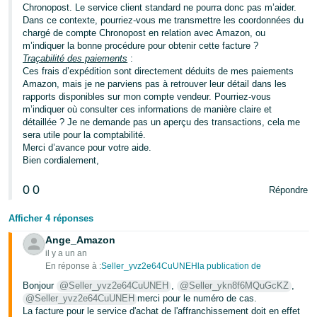
-
Chronopost. Le service client standard ne pourra donc pas m’aider.
KR
Dans ce contexte, pourriez-vous me transmettre les coordonnées du
chargé de compte Chronopost en relation avec Amazon, ou
m’indiquer la bonne procédure pour obtenir cette facture ?
Español
Traçabilité des paiements
:
- ES
Ces frais d’expédition sont directement déduits de mes paiements
Amazon, mais je ne parviens pas à retrouver leur détail dans les
English
rapports disponibles sur mon compte vendeur. Pourriez-vous
m’indiquer où consulter ces informations de manière claire et
- FR
détaillée ? Je ne demande pas un aperçu des transactions, cela me
sera utile pour la comptabilité.
Merci d’avance pour votre aide.
Bien cordialement,
0
0
Répondre
Afficher 4 réponses
Ange_Amazon
il y a un an
En réponse à :
Seller_yvz2e64CuUNEHla publication de
Bonjour
@Seller_yvz2e64CuUNEH
,
@Seller_ykn8f6MQuGcKZ
,
@Seller_yvz2e64CuUNEH
merci pour le numéro de cas.
La facture pour le service d'achat de l'affranchissement doit en effet