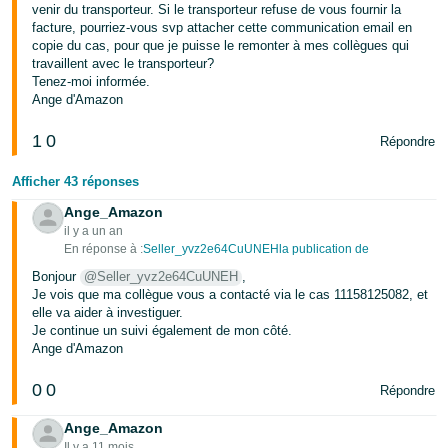
venir du transporteur. Si le transporteur refuse de vous fournir la
facture, pourriez-vous svp attacher cette communication email en
copie du cas, pour que je puisse le remonter à mes collègues qui
travaillent avec le transporteur?
Tenez-moi informée.
Ange d'Amazon
1
0
Répondre
Afficher 43 réponses
Ange_Amazon
il y a un an
En réponse à :
Seller_yvz2e64CuUNEHla publication de
Bonjour
@Seller_yvz2e64CuUNEH
,
Je vois que ma collègue vous a contacté via le cas 11158125082, et
elle va aider à investiguer.
Je continue un suivi également de mon côté.
Ange d'Amazon
0
0
Répondre
Ange_Amazon
Il y a 11 mois