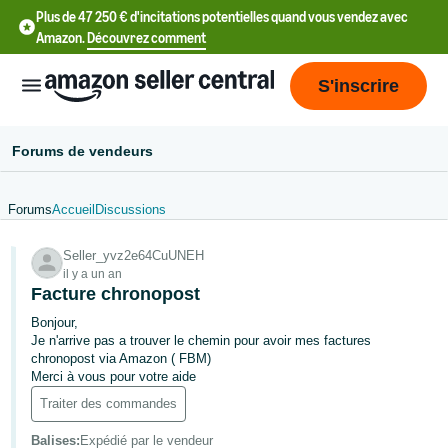
Plus de 47 250 € d'incitations potentielles quand vous vendez avec
Amazon.
Découvrez comment
S'inscrire
Forums de vendeurs
Forums
Accueil
Discussions
中
Seller_yvz2e64CuUNEH
文
il y a un an
-
Facture chronopost
CN
Bonjour,
Je n'arrive pas a trouver le chemin pour avoir mes factures
中
chronopost via Amazon ( FBM)
Merci à vous pour votre aide
文
Traiter des commandes
-
TW
Balises
:
Expédié par le vendeur