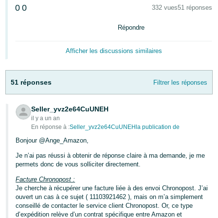
0
0
332 vues
51 réponses
Deutsch
- DE
Répondre
Français
Afficher les discussions similaires
- FR
Italiano
51 réponses
Filtrer les réponses
- IT
Français
Seller_yvz2e64CuUNEH
日
il y a un an
本
En réponse à :
Seller_yvz2e64CuUNEHla publication de
Login
語
Bonjour @Ange_Amazon,
-
Je n’ai pas réussi à obtenir de réponse claire à ma demande, je me
JP
permets donc de vous solliciter directement.
S'inscrire
Facture Chronopost :
한
Je cherche à récupérer une facture liée à des envoi Chronopost. J’ai
국
ouvert un cas à ce sujet ( 11103921462 ), mais on m’a simplement
conseillé de contacter le service client Chronopost. Or, ce type
어
d’expédition relève d’un contrat spécifique entre Amazon et