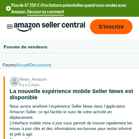
Plus de 47 250 € d'incitations potentielles quand vous vendez avec
Amazon.
Découvrez comment
S'inscrire
Forums de vendeurs
Forums
Accueil
Discussions
中
News_Amazon
文
Il y a 2 mois
-
La nouvelle expérience mobile Seller News est
CN
disponible
Nous avons amélioré l’expérience Seller News dans l’application
中
Amazon Seller, ce qui facilite le suivi de votre activité en
déplacement.
文
L’interface mobile mise à jour vous permet de trouver rapidement les
-
mises à jour clés et des informations exclusives pour rester informé
TW
et prêt à agir.