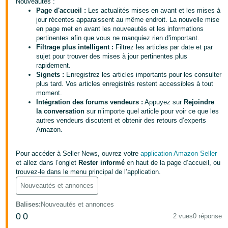
Nouveautés :
Page d'accueil :
Les actualités mises en avant et les mises à
Deutsch
jour récentes apparaissent au même endroit. La nouvelle mise
- DE
en page met en avant les nouveautés et les informations
pertinentes afin que vous ne manquiez rien d’important.
Français
Filtrage plus intelligent :
Filtrez les articles par date et par
sujet pour trouver des mises à jour pertinentes plus
- FR
rapidement.
Signets :
Enregistrez les articles importants pour les consulter
Italiano
plus tard. Vos articles enregistrés restent accessibles à tout
- IT
moment.
Français
Intégration des forums vendeurs :
Appuyez sur
Rejoindre
la conversation
sur n’importe quel article pour voir ce que les
日
autres vendeurs discutent et obtenir des retours d’experts
本
Amazon.
Login
語
Pour accéder à Seller News, ouvrez votre
application Amazon Seller
-
et allez dans l’onglet
Rester informé
en haut de la page d’accueil, ou
JP
trouvez-le dans le menu principal de l’application.
S'inscrire
Nouveautés et annonces
한
국
Balises
:
Nouveautés et annonces
0
0
2 vues
0 réponse
어