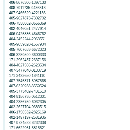
406-8676306-1397130
408-7911735-9436313
407-9466529-4221136
405-9627873-7302702
406-7558862-3656369
402-4046051-2477914
406-0425836-4646762
404-2452244-2063551
405-9659828-1557934
405-7607659-6672323
406-3289599-3600333
171-2962437-2637156
404-4027566-2623534
407-3477040-0130719
171-3423650-1841110
407-7545371-5987568
407-6320938-3559524
405-3773402-7431510
404-9156795-0512301
404-2386759-6032305
402-2627704-9683515
406-1756532-2825169
402-1497197-2581935
407-9724523-8232338
171-6622961-5815521