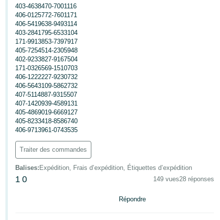
403-4638470-7001116
406-0125772-7601171
406-5419638-9493114
403-2841795-6533104
171-9913853-7397917
405-7254514-2305948
402-9233827-9167504
171-0326569-1510703
406-1222227-9230732
406-5643109-5862732
407-5114887-9315507
407-1420939-4589131
405-4869019-6669127
405-8233418-8586740
406-9713961-0743535
Traiter des commandes
Balises
:
Expédition, Frais d’expédition, Étiquettes d’expédition
1
0
149 vues
28 réponses
Répondre