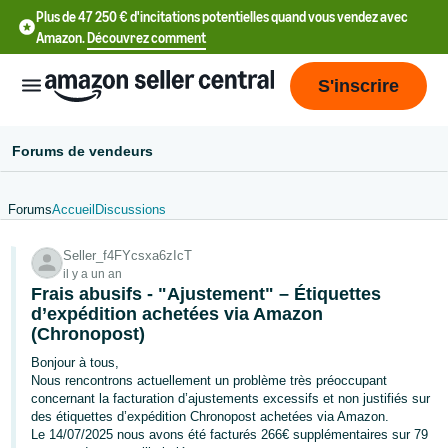
Plus de 47 250 € d'incitations potentielles quand vous vendez avec
Amazon.
Découvrez comment
S'inscrire
Forums de vendeurs
Forums
Accueil
Discussions
中
Seller_f4FYcsxa6zIcT
文
il y a un an
-
Frais abusifs - "Ajustement" – Étiquettes
CN
d’expédition achetées via Amazon
(Chronopost)
中
Bonjour à tous,
Nous rencontrons actuellement un problème très préoccupant
文
concernant la facturation d’ajustements excessifs et non justifiés sur
-
des étiquettes d’expédition Chronopost achetées via Amazon.
TW
Le 14/07/2025 nous avons été facturés 266€ supplémentaires sur 79