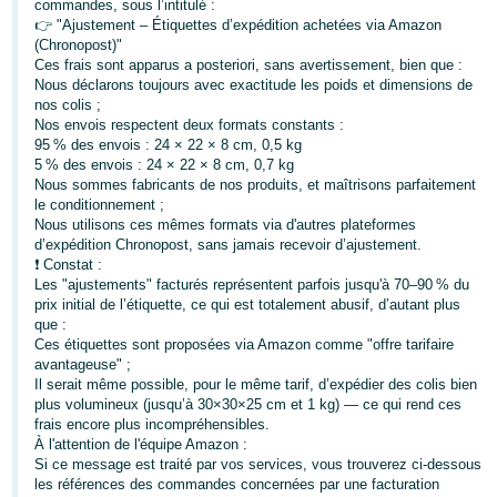
commandes, sous l’intitulé :
👉 "Ajustement – Étiquettes d’expédition achetées via Amazon
Deutsch
(Chronopost)"
- DE
Ces frais sont apparus a posteriori, sans avertissement, bien que :
Nous déclarons toujours avec exactitude les poids et dimensions de
Français
nos colis ;
Nos envois respectent deux formats constants :
- FR
95 % des envois : 24 × 22 × 8 cm, 0,5 kg
5 % des envois : 24 × 22 × 8 cm, 0,7 kg
Italiano
Nous sommes fabricants de nos produits, et maîtrisons parfaitement
- IT
le conditionnement ;
Français
Nous utilisons ces mêmes formats via d'autres plateformes
d’expédition Chronopost, sans jamais recevoir d’ajustement.
日
❗ Constat :
本
Les "ajustements" facturés représentent parfois jusqu'à 70–90 % du
Login
prix initial de l’étiquette, ce qui est totalement abusif, d’autant plus
語
que :
-
Ces étiquettes sont proposées via Amazon comme "offre tarifaire
JP
avantageuse" ;
S'inscrire
Il serait même possible, pour le même tarif, d’expédier des colis bien
plus volumineux (jusqu’à 30×30×25 cm et 1 kg) — ce qui rend ces
한
frais encore plus incompréhensibles.
국
À l'attention de l'équipe Amazon :
Si ce message est traité par vos services, vous trouverez ci-dessous
어
les références des commandes concernées par une facturation