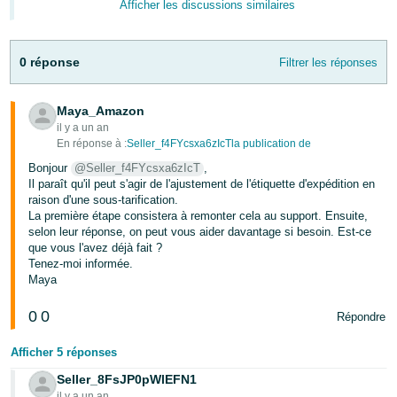
Afficher les discussions similaires
0 réponse
Filtrer les réponses
Maya_Amazon
il y a un an
En réponse à :
Seller_f4FYcsxa6zIcTla publication de
Bonjour
@Seller_f4FYcsxa6zIcT
,
Il paraît qu'il peut s'agir de l'ajustement de l'étiquette d'expédition en
raison d'une sous-tarification.
La première étape consistera à remonter cela au support. Ensuite,
selon leur réponse, on peut vous aider davantage si besoin. Est-ce
que vous l'avez déjà fait ?
Tenez-moi informée.
Maya
0
0
Répondre
Afficher 5 réponses
Seller_8FsJP0pWlEFN1
il y a un an