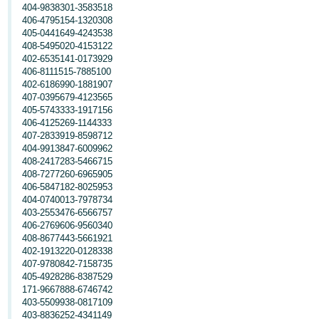
404-9838301-3583518
406-4795154-1320308
405-0441649-4243538
408-5495020-4153122
402-6535141-0173929
406-8111515-7885100
402-6186990-1881907
407-0395679-4123565
405-5743333-1917156
406-4125269-1144333
407-2833919-8598712
404-9913847-6009962
408-2417283-5466715
408-7277260-6965905
406-5847182-8025953
404-0740013-7978734
403-2553476-6566757
406-2769606-9560340
408-8677443-5661921
402-1913220-0128338
407-9780842-7158735
405-4928286-8387529
171-9667888-6746742
403-5509938-0817109
403-8836252-4341149