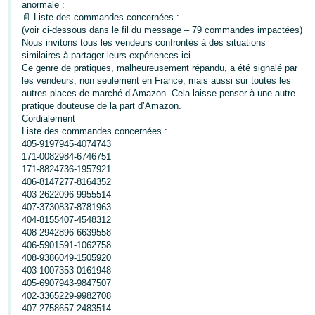
-
anormale :
📄 Liste des commandes concernées :
KR
(voir ci-dessous dans le fil du message – 79 commandes impactées)
Nous invitons tous les vendeurs confrontés à des situations
Español
similaires à partager leurs expériences ici.
- ES
Ce genre de pratiques, malheureusement répandu, a été signalé par
les vendeurs, non seulement en France, mais aussi sur toutes les
autres places de marché d’Amazon. Cela laisse penser à une autre
English
pratique douteuse de la part d’Amazon.
- FR
Cordialement
Liste des commandes concernées :
405-9197945-4074743
171-0082984-6746751
171-8824736-1957921
406-8147277-8164352
403-2622096-9955514
407-3730837-8781963
404-8155407-4548312
408-2942896-6639558
406-5901591-1062758
408-9386049-1505920
403-1007353-0161948
405-6907943-9847507
402-3365229-9982708
407-2758657-2483514