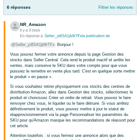
-
6 réponses
Filtrer les réponses
KR
Español
NR_Amazon
- ES
Il y a 3 mois
En réponse à :
Seller_yi8SA1jb9rTFxla publication de
English
@Seller_yi8SA1jb9rTFx
Bonjour !
- FR
Vous pouvez fermer votre annonce depuis la page Gestion des
stocks dans Seller Central. Cela rend le produit inactif et arrête les
ventes, mais conserve le SKU dans votre compte pour que vous
puissiez le remettre en vente plus tard. C'est en quelque sorte mettre
le produit « en pause ».
Si vous souhaitez retirer physiquement vos stocks des centres de
distribution Amazon, allez dans Gestion des stocks, sélectionnez le
produit et choisissez Créer un ordre de retrait. Vous pouvez le faire
renvoyer chez vous, le liquider ou le faire détruire. Si vous arrêtez
définitivement le produit, vous pouvez mettre à jour le statut de
réapprovisionnement via la page Personnaliser les paramètres du
SKU pour qu'Amazon masque les recommandations de réassort pour
cet article.
Attention toutefois : si vous fermez une annonce alors que des