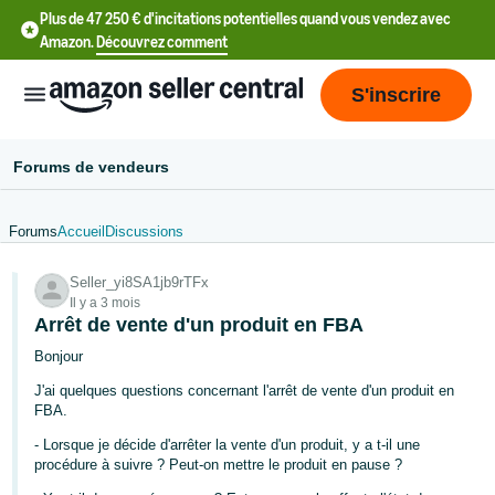
Plus de 47 250 € d'incitations potentielles quand vous vendez avec
Amazon.
Découvrez comment
S'inscrire
Forums de vendeurs
Forums
Accueil
Discussions
中
Seller_yi8SA1jb9rTFx
文
Il y a 3 mois
-
Arrêt de vente d'un produit en FBA
CN
Bonjour
J'ai quelques questions concernant l'arrêt de vente d'un produit en
中
FBA.
文
- Lorsque je décide d'arrêter la vente d'un produit, y a t-il une
-
procédure à suivre ? Peut-on mettre le produit en pause ?
TW