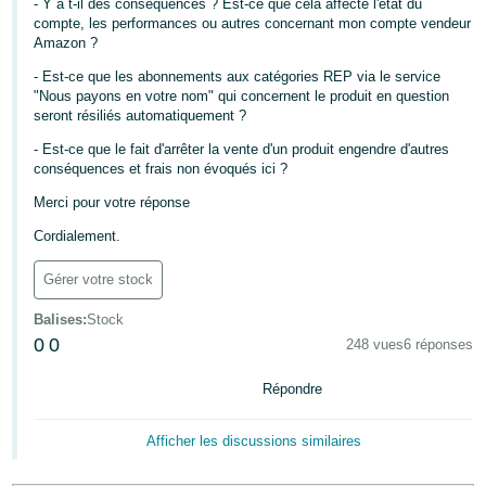
- Y a t-il des conséquences ? Est-ce que cela affecte l'état du
compte, les performances ou autres concernant mon compte vendeur
Deutsch
Amazon ?
- DE
- Est-ce que les abonnements aux catégories REP via le service
"Nous payons en votre nom" qui concernent le produit en question
Français
seront résiliés automatiquement ?
- FR
- Est-ce que le fait d'arrêter la vente d'un produit engendre d'autres
conséquences et frais non évoqués ici ?
Italiano
- IT
Merci pour votre réponse
Français
Cordialement.
日
本
Gérer votre stock
Login
語
Balises
:
Stock
-
0
0
248 vues
6 réponses
JP
S'inscrire
Répondre
한
국
Afficher les discussions similaires
어